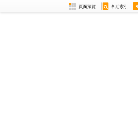
頁面預覽
各期索引