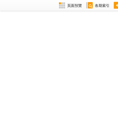
頁面預覽
各期索引