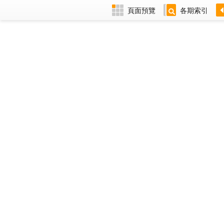
頁面預覽
各期索引