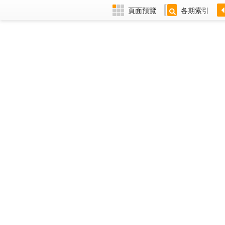
頁面預覽
各期索引