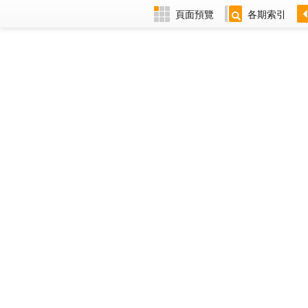
頁面預覽
各期索引