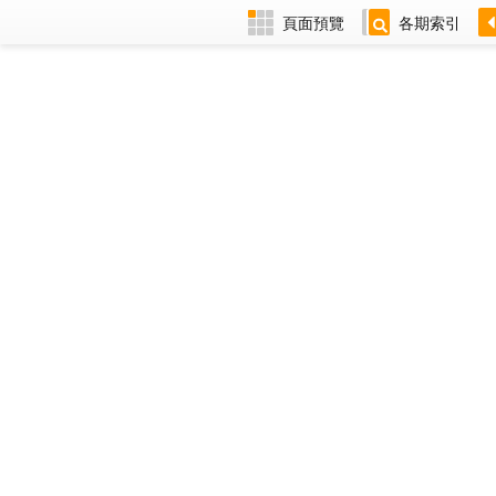
頁面預覽
各期索引