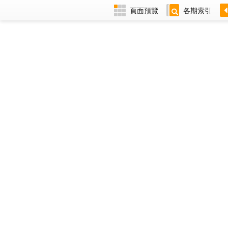
頁面預覽
各期索引