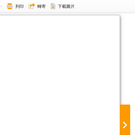
小
列印
轉寄
下載圖片