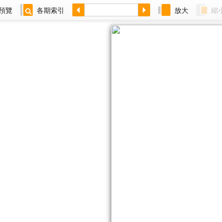
預覽
各期索引
放大
縮