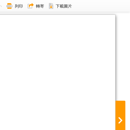
小
列印
轉寄
下載圖片