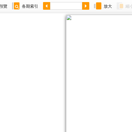
預覽
各期索引
放大
縮