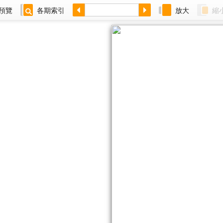
預覽
各期索引
放大
縮