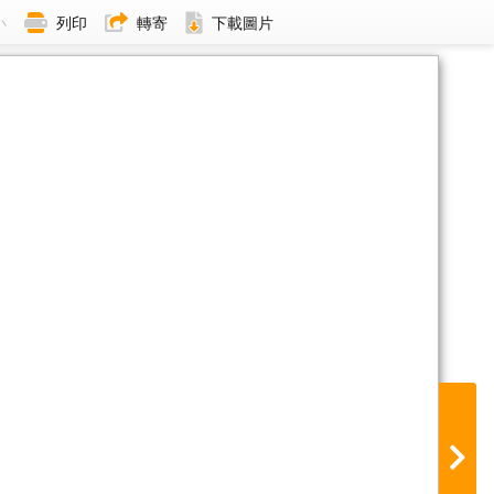
小
列印
轉寄
下載圖片