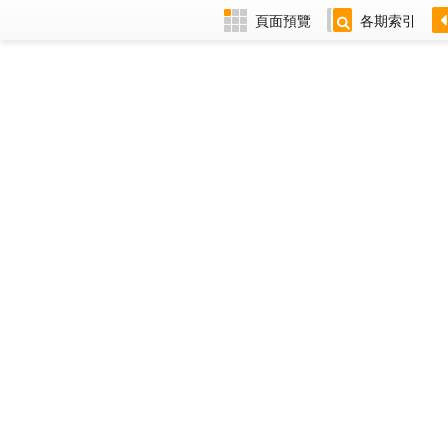
頁面預覽
各期索引