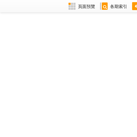
頁面預覽
各期索引