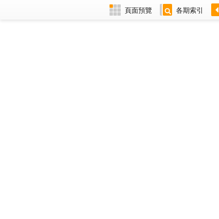
頁面預覽
各期索引