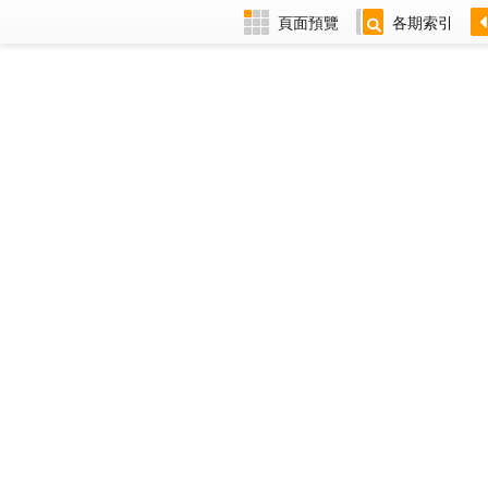
頁面預覽
各期索引