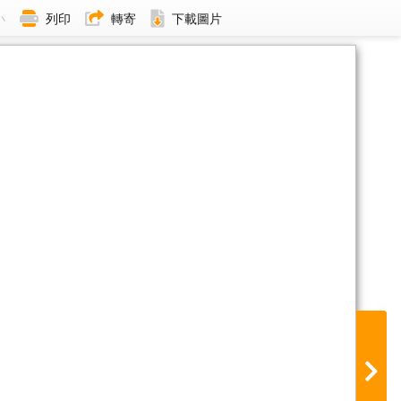
小
列印
轉寄
下載圖片