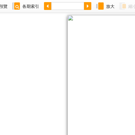
預覽
各期索引
放大
縮