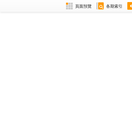
頁面預覽
各期索引