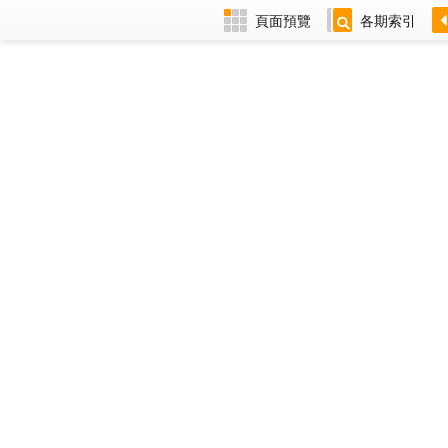
頁面預覽
各期索引