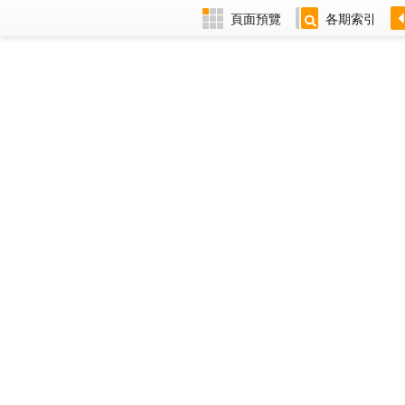
頁面預覽
各期索引