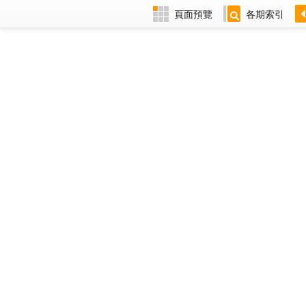
頁面預覽
各期索引