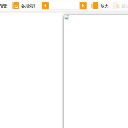
預覽
各期索引
放大
縮