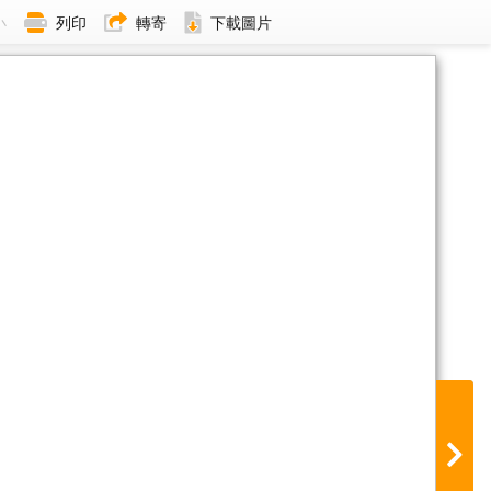
小
列印
轉寄
下載圖片