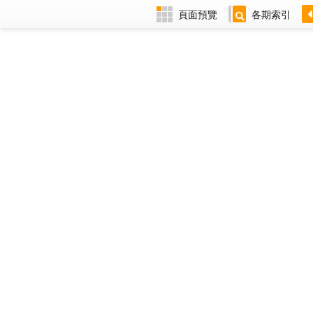
頁面預覽
各期索引