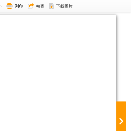
小
列印
轉寄
下載圖片