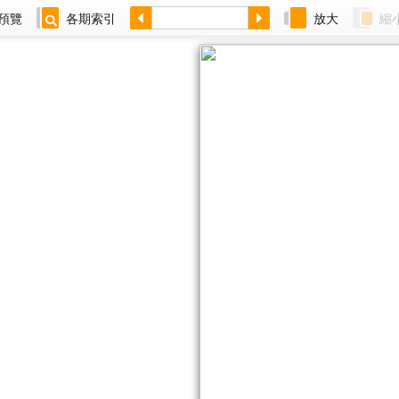
預覽
各期索引
放大
縮