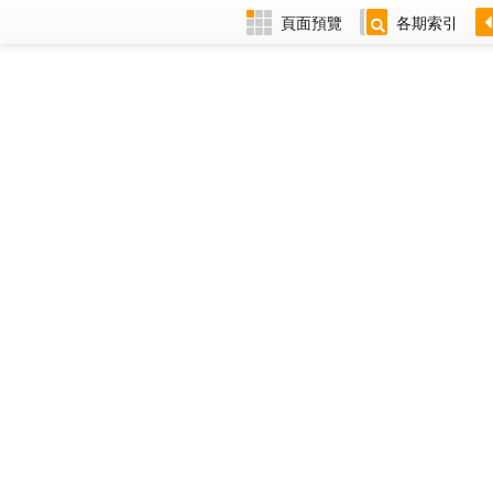
頁面預覽
各期索引