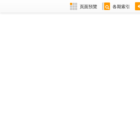
頁面預覽
各期索引