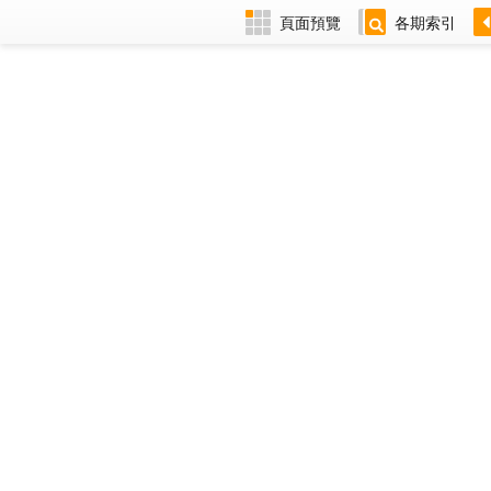
頁面預覽
各期索引