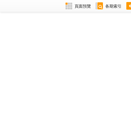
頁面預覽
各期索引