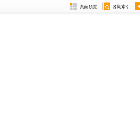
頁面預覽
各期索引