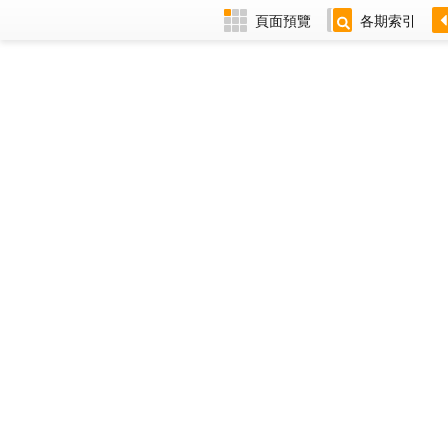
頁面預覽
各期索引