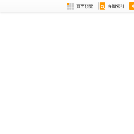
頁面預覽
各期索引