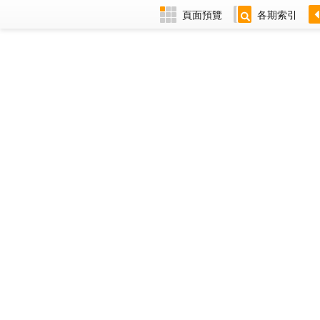
頁面預覽
各期索引