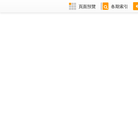
頁面預覽
各期索引