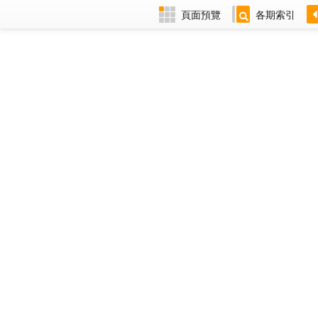
頁面預覽
各期索引