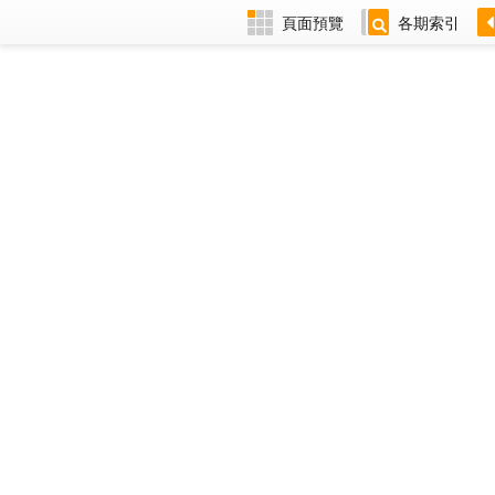
頁面預覽
各期索引