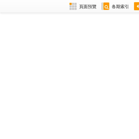
頁面預覽
各期索引