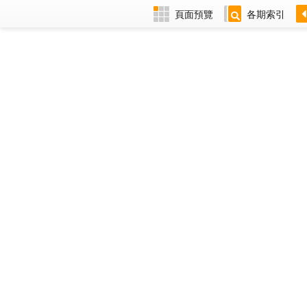
頁面預覽
各期索引