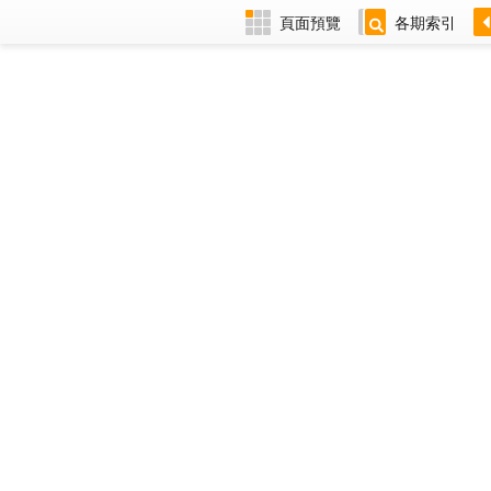
頁面預覽
各期索引