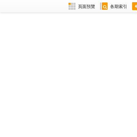
頁面預覽
各期索引