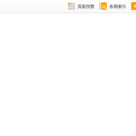
頁面預覽
各期索引