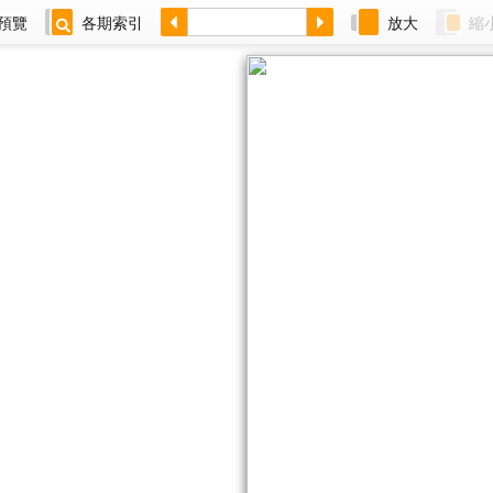
預覽
各期索引
放大
縮