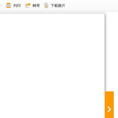
小
列印
轉寄
下載圖片