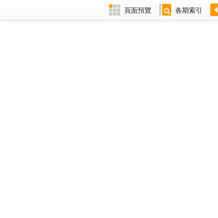
頁面預覽
各期索引