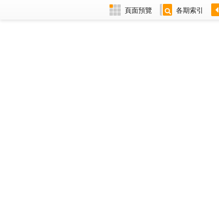
頁面預覽
各期索引