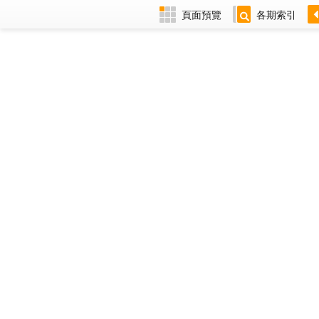
頁面預覽
各期索引