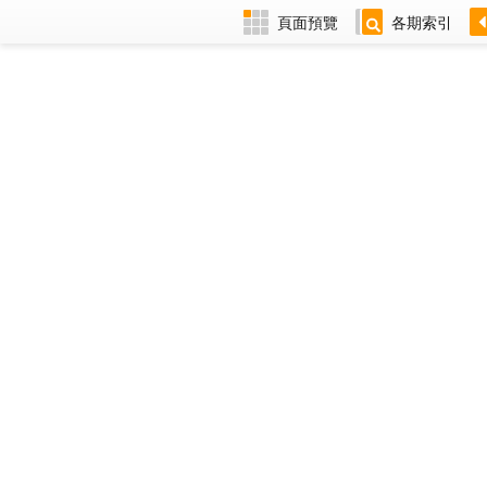
頁面預覽
各期索引