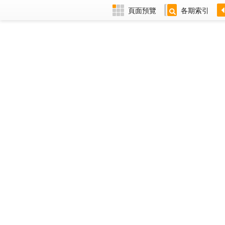
頁面預覽
各期索引