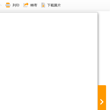
小
列印
轉寄
下載圖片