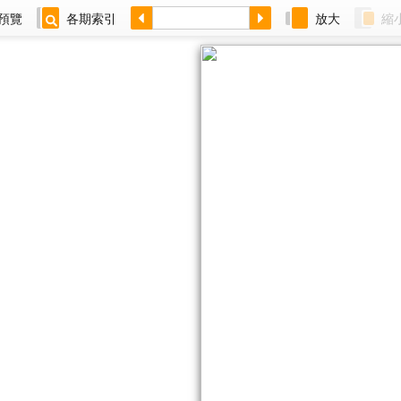
預覽
各期索引
放大
縮