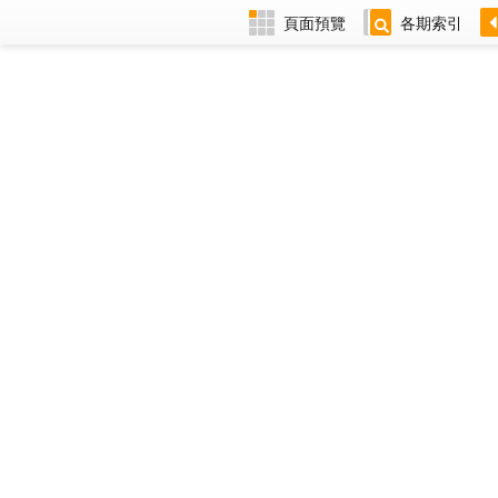
頁面預覽
各期索引