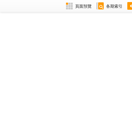
頁面預覽
各期索引