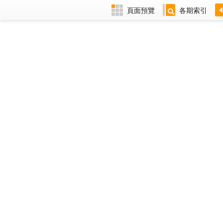
頁面預覽
各期索引