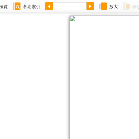
預覽
各期索引
放大
縮