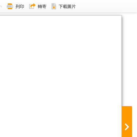
小
列印
轉寄
下載圖片