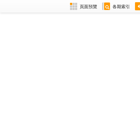
頁面預覽
各期索引